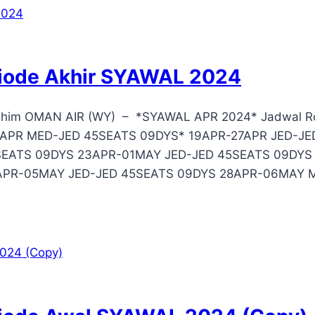
riode Akhir SYAWAL 2024
irohim OMAN AIR (WY) – *SYAWAL APR 2024* Jadwal Ro
APR MED-JED 45SEATS 09DYS* 19APR-27APR JED-JE
SEATS 09DYS 23APR-01MAY JED-JED 45SEATS 09DYS
APR-05MAY JED-JED 45SEATS 09DYS 28APR-06MAY 