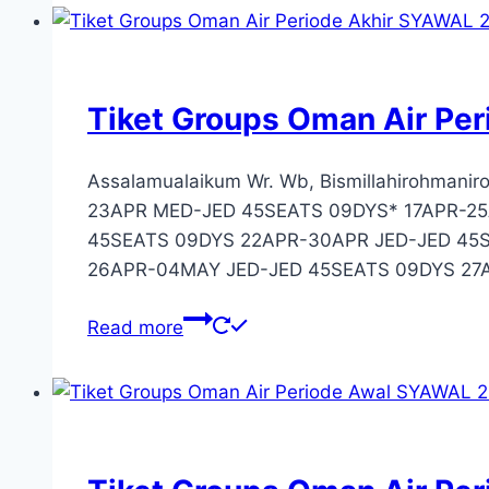
Tiket Groups Oman Air Pe
Assalamualaikum Wr. Wb, Bismillahirohman
23APR MED-JED 45SEATS 09DYS* 17APR-25
45SEATS 09DYS 22APR-30APR JED-JED 45
26APR-04MAY JED-JED 45SEATS 09DYS 27
Read more