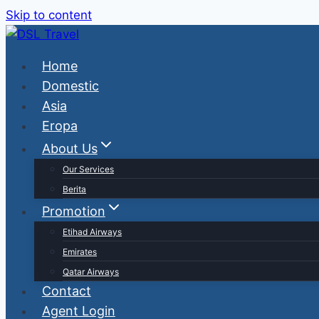
Skip to content
Home
Domestic
Asia
Eropa
About Us
Our Services
Berita
Promotion
Etihad Airways
Emirates
Qatar Airways
Contact
Agent Login