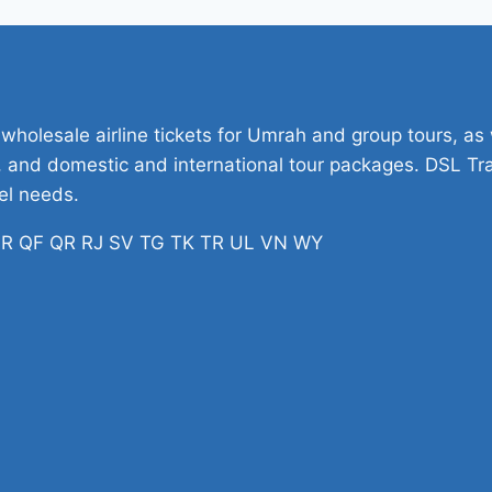
 wholesale airline tickets for Umrah and group tours, as w
ets, and domestic and international tour packages. DSL Tr
vel needs.
H PR QF QR RJ SV TG TK TR UL VN WY