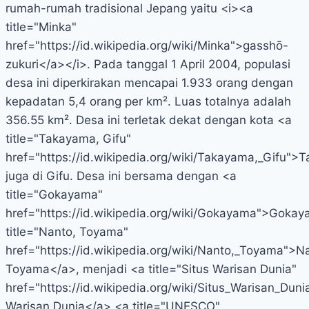
rumah-rumah tradisional Jepang yaitu <i><a
title="Minka"
href="https://id.wikipedia.org/wiki/Minka">gasshō-
zukuri</a></i>. Pada tanggal 1 April 2004, populasi
desa ini diperkirakan mencapai 1.933 orang dengan
kepadatan 5,4 orang per km². Luas totalnya adalah
356.55 km². Desa ini terletak dekat dengan kota <a
title="Takayama, Gifu"
href="https://id.wikipedia.org/wiki/Takayama,_Gifu"
juga di Gifu. Desa ini bersama dengan <a
title="Gokayama"
href="https://id.wikipedia.org/wiki/Gokayama">Gokay
title="Nanto, Toyama"
href="https://id.wikipedia.org/wiki/Nanto,_Toyama">N
Toyama</a>, menjadi <a title="Situs Warisan Dunia"
href="https://id.wikipedia.org/wiki/Situs_Warisan_Duni
Warisan Dunia</a> <a title="UNESCO"