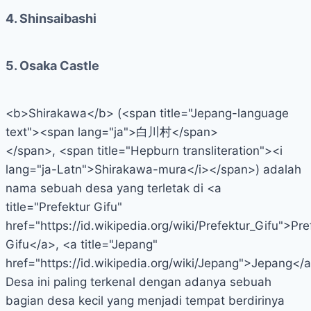
4. Shinsaibashi
5. Osaka Castle
<b>Shirakawa</b> (<span title="Jepang-language
text"><span lang="ja">白川村</span>
</span>, <span title="Hepburn transliteration"><i
lang="ja-Latn">Shirakawa-mura</i></span>) adalah
nama sebuah desa yang terletak di <a
title="Prefektur Gifu"
href="https://id.wikipedia.org/wiki/Prefektur_Gifu">Pre
Gifu</a>, <a title="Jepang"
href="https://id.wikipedia.org/wiki/Jepang">Jepang</a
Desa ini paling terkenal dengan adanya sebuah
bagian desa kecil yang menjadi tempat berdirinya