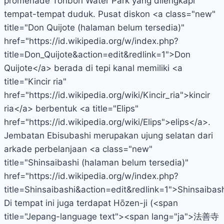
promenade Tonbori Water Park yang dilengkapi
tempat-tempat duduk. Pusat diskon <a class="new"
title="Don Quijote (halaman belum tersedia)"
href="https://id.wikipedia.org/w/index.php?
title=Don_Quijote&action=edit&redlink=1">Don
Quijote</a> berada di tepi kanal memiliki <a
title="Kincir ria"
href="https://id.wikipedia.org/wiki/Kincir_ria">kincir
ria</a> berbentuk <a title="Elips"
href="https://id.wikipedia.org/wiki/Elips">elips</a>.
Jembatan Ebisubashi merupakan ujung selatan dari
arkade perbelanjaan <a class="new"
title="Shinsaibashi (halaman belum tersedia)"
href="https://id.wikipedia.org/w/index.php?
title=Shinsaibashi&action=edit&redlink=1">Shinsaibas
Di tempat ini juga terdapat Hōzen-ji (<span
title="Jepang-language text"><span lang="ja">法善寺