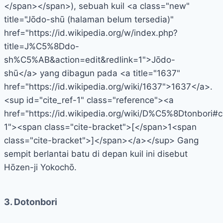
</span></span>), sebuah kuil <a class="new"
title="Jōdo-shū (halaman belum tersedia)"
href="https://id.wikipedia.org/w/index.php?
title=J%C5%8Ddo-
sh%C5%AB&action=edit&redlink=1">Jōdo-
shū</a> yang dibagun pada <a title="1637"
href="https://id.wikipedia.org/wiki/1637">1637</a>.
<sup id="cite_ref-1" class="reference"><a
href="https://id.wikipedia.org/wiki/D%C5%8Dtonbori#c
1"><span class="cite-bracket">[</span>1<span
class="cite-bracket">]</span></a></sup> Gang
sempit berlantai batu di depan kuil ini disebut
Hōzen-ji Yokochō.
3. Dotonbori