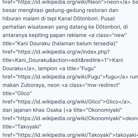
href="https://id.wikipedia.org/wiki/Neon">neon</a> b
besar menghiasi gedung-gedung restoran dan
hiburan malam di tepi Kanal Dōtonbori. Pusat
perhatian wisatawan yang datang ke Dōtonbori, di
antaranya kepiting papan reklame <a class="new"
title="Kani Douraku (halaman belum tersedia)"
href="https://id.wikipedia.org/w/index.php?
title=Kani_Douraku&action=edit&redlink=1">Kani
Douraku</a>, lampion <a title="Fugu"
href="https://id.wikipedia.org/wiki/Fugu">fugu</a> r
makan Zuboraya, neon <a class="mw-redirect"
title="Glico"
href="https://id.wikipedia.org/wiki/Glico">Glico</a>,
dan jajanan khas Osaka (<a title="Okonomiyaki"
href="https://id.wikipedia.org/wiki/Okonomiyaki">oko
title="Takoyaki"
href="https://id.wikipedia.org/wiki/Takoyaki">takoyaki