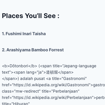
Places You’ll See :
1. Fushimi Inari Taisha
2. Arashiyama Bamboo Forrest
<b>Dōtonbori</b> (<span title="Jepang-language
text"><span lang="ja">道頓堀</span>
</span>) adalah pusat <a title="Gastronomi"
href="https://id.wikipedia.org/wiki/Gastronomi">gast
class="mw-redirect" title="Perbelanjaan"
href="https://id.wikipedia.org/wiki/Perbelanjaan">pe
title="Hiburan"