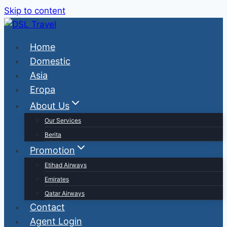
Skip to content
Home
Domestic
Asia
Eropa
About Us
Our Services
Berita
Promotion
Etihad Airways
Emirates
Qatar Airways
Contact
Agent Login