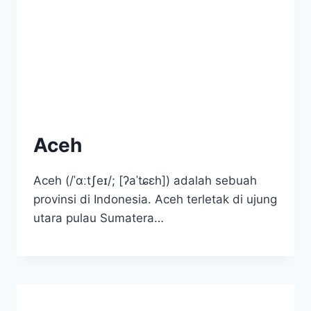
Aceh
Aceh (/ˈɑːtʃeɪ/; [ʔaˈtɕɛh]) adalah sebuah
provinsi di Indonesia. Aceh terletak di ujung
utara pulau Sumatera…