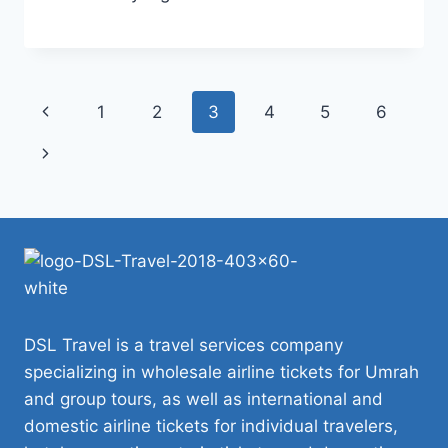
Page
Previous
1
2
3
4
5
6
navigation
Page
Next
Page
DSL Travel is a travel services company
specializing in wholesale airline tickets for Umrah
and group tours, as well as international and
domestic airline tickets for individual travelers,