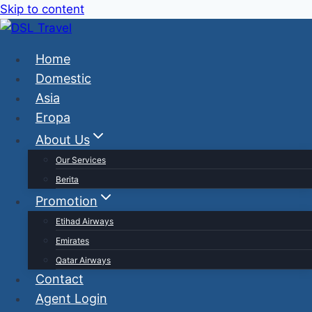
Skip to content
Home
Domestic
Asia
Eropa
About Us
Our Services
Berita
Promotion
Etihad Airways
Emirates
Qatar Airways
Contact
Agent Login