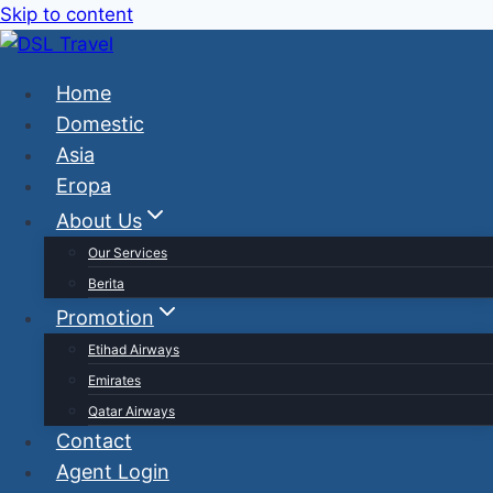
Skip to content
Home
Domestic
Asia
Eropa
About Us
Our Services
Berita
Promotion
Etihad Airways
Emirates
Qatar Airways
Contact
Agent Login