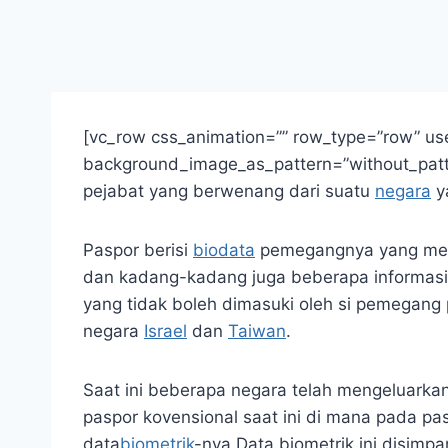
[vc_row css_animation=”” row_type=”row” use_
background_image_as_pattern=”without_patte
pejabat yang berwenang dari suatu
negara
y
Paspor berisi
biodata
pemegangnya yang meli
dan kadang-kadang juga beberapa informasi 
yang tidak boleh dimasuki oleh si pemegang
negara
Israel
dan
Taiwan
.
Saat ini beberapa negara telah mengeluarka
paspor kovensional saat ini di mana pada p
data
biometrik
-nya.Data biometrik ini disi