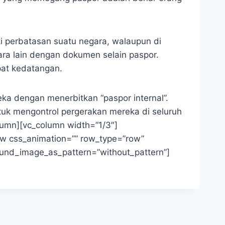
ki perbatasan suatu negara, walaupun di
ra lain dengan dokumen selain paspor.
pat kedatangan.
a dengan menerbitkan “paspor internal”.
tuk mengontrol pergerakan mereka di seluruh
lumn][vc_column width=”1/3″]
ow css_animation=”” row_type=”row”
round_image_as_pattern=”without_pattern”]