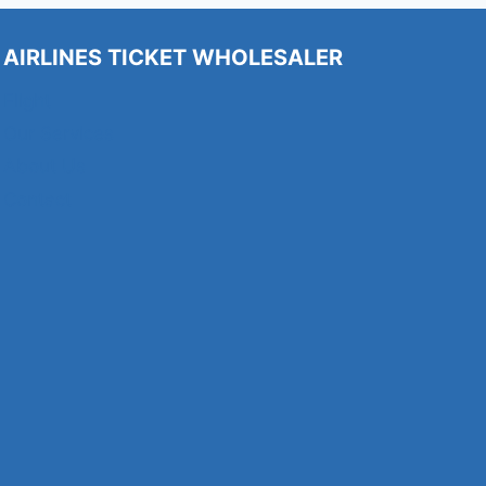
AIRLINES TICKET WHOLESALER
Flight
Our Services
About Us
Contact