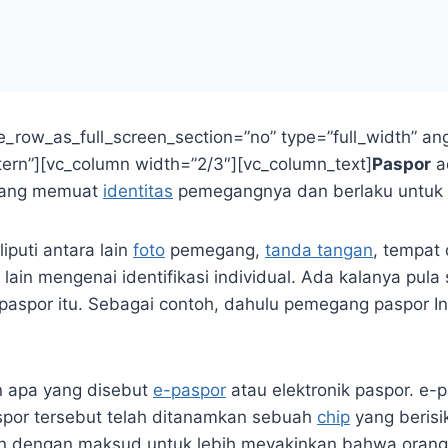
row_as_full_screen_section=”no” type=”full_width” angl
rn”][vc_column width=”2/3″][vc_column_text]
Paspor
a
ang memuat
identitas
pemegangnya dan berlaku untuk m
puti antara lain
foto
pemegang,
tanda tangan
, tempat
lain mengenai identifikasi individual. Ada kalanya pu
 paspor itu. Sebagai contoh, dahulu pemegang paspor I
n apa yang disebut
e-paspor
atau elektronik paspor. e
aspor tersebut telah ditanamkan sebuah
chip
yang beris
mpan dengan maksud untuk lebih meyakinkan bahwa ora