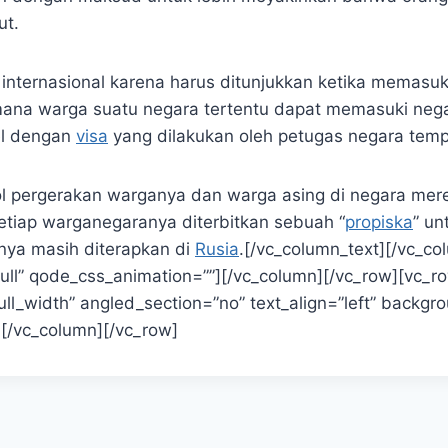
ut.
 internasional karena harus ditunjukkan ketika memasu
 mana warga suatu negara tertentu dapat memasuki nega
el dengan
visa
yang dilakukan oleh petugas negara tem
 pergerakan warganya dan warga asing di negara merek
setiap warganegaranya diterbitkan sebuah “
propiska
” un
nnya masih diterapkan di
Rusia
.[/vc_column_text][/vc_co
ull” qode_css_animation=””][/vc_column][/vc_row][vc_r
ull_width” angled_section=”no” text_align=”left” backg
[/vc_column][/vc_row]