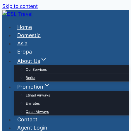
Skip to content
Home
Domestic
Asia
Eropa
About Us
Our Services
Berita
Promotion
Etihad Airways
Emirates
Qatar Airways
Contact
Agent Login