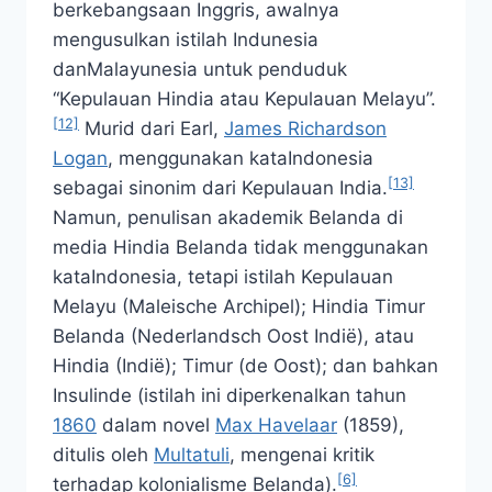
berkebangsaan Inggris, awalnya
mengusulkan istilah
Indunesia
dan
Malayunesia
untuk penduduk
“Kepulauan Hindia atau Kepulauan Melayu”.
[12]
Murid dari Earl,
James Richardson
Logan
, menggunakan kata
Indonesia
[13]
sebagai sinonim dari
Kepulauan India
.
Namun, penulisan akademik Belanda di
media Hindia Belanda tidak menggunakan
kata
Indonesia
, tetapi istilah
Kepulauan
Melayu
(
Maleische Archipel
);
Hindia Timur
Belanda
(
Nederlandsch Oost Indië
), atau
Hindia
(
Indië
);
Timur
(
de Oost
); dan bahkan
Insulinde
(istilah ini diperkenalkan tahun
1860
dalam novel
Max Havelaar
(1859),
ditulis oleh
Multatuli
, mengenai kritik
[6]
terhadap kolonialisme Belanda).