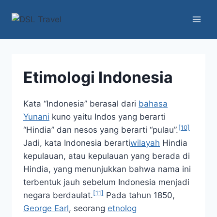
Skip
to
content
Etimologi Indonesia
Kata “Indonesia” berasal dari
bahasa
Yunani
kuno yaitu
Indos
yang berarti
[10]
“Hindia” dan
nesos
yang berarti “pulau”.
Jadi, kata Indonesia berarti
wilayah
Hindia
kepulauan, atau kepulauan yang berada di
Hindia, yang menunjukkan bahwa nama ini
terbentuk jauh sebelum Indonesia menjadi
[11]
negara berdaulat.
Pada tahun 1850,
George Earl
, seorang
etnolog